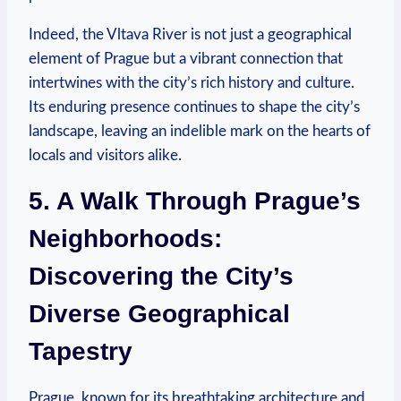
Indeed,⁤ the Vltava River is not just a ​geographical
element ⁣of Prague but a vibrant connection that
⁣intertwines with the city’s‌ rich history and culture.
Its⁤ enduring presence ‍continues to⁤ shape the​ city’s
⁢landscape, leaving an indelible⁣ mark ⁢on the hearts of
locals‌ and visitors alike.
5. A Walk Through ‍Prague’s
Neighborhoods:
Discovering the⁤ City’s
Diverse Geographical
Tapestry
Prague, known​ for⁢ its breathtaking architecture and