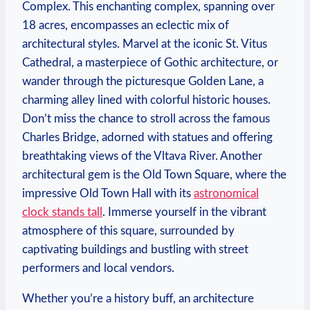
Complex. This enchanting complex,⁢ spanning over
18 acres, encompasses an eclectic mix⁢ of
architectural styles.⁢ Marvel at the⁣ iconic St. Vitus
Cathedral, a masterpiece of ‌Gothic architecture, or
wander through the picturesque⁣ Golden Lane, ​a
charming ​alley lined with colorful historic houses.
Don’t ​miss the chance to stroll ⁤across the famous
Charles ‍Bridge,⁣ adorned with statues and offering
breathtaking views ⁣of ⁢the Vltava River. Another
architectural‍ gem is ⁢the Old Town Square, where the
‌impressive Old‌ Town Hall‍ with its
astronomical
clock stands tall
. Immerse yourself ‍in the vibrant
atmosphere of this square, surrounded by
captivating buildings and ⁢bustling​ with‍ street
performers and ⁢local vendors.
Whether ⁢you’re​ a history buff, an architecture