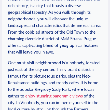
rich history, is‍ a city that boasts a diverse
geographical tapestry.⁢ As you walk through⁤ its
neighborhoods,‍ you will discover the unique
landscapes and‍ characteristics ⁣that ‍define​ each area.
From the​ cobbled streets of the Old⁢ Town to the
charming riverside district of ⁣Malá Strana, Prague
offers a ⁢captivating blend⁢ of geographical features
that will leave you in awe.
One must-visit⁤ neighborhood is⁤ Vinohrady, located⁤
just east ‌of the city center. This⁢ vibrant district⁤ is
⁤famous for its picturesque parks, elegant Neo-
Renaissance buildings, and ‌trendy cafés. It is home
to ‌the ⁢popular Riegrovy Sady Park, where locals
gather to
enjoy stunning panoramic views
of the‌
city. In Vinohrady, you ⁣can ⁣immerse yourself in ⁣the
local culture​ by strolling through the Farmers’