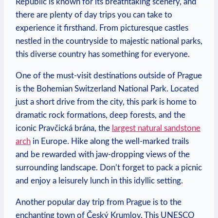
Republic is known for⁢ its breathtaking scenery, ‍and⁤
there are ⁤plenty of ⁢day trips ⁣you can take‍ to
⁣experience⁣ it firsthand. From ‍picturesque ‌castles‌
nestled in the countryside to⁤ majestic national parks,
this diverse country⁢ has something for everyone.
One of ​the must-visit‌ destinations outside of Prague
is the Bohemian ⁣Switzerland National Park. Located
just a​ short drive from the city, this park is home to
dramatic rock​ formations, ⁤deep forests, and the
iconic Pravčická brána, the
largest natural sandstone
arch
in⁢ Europe. Hike⁣ along the well-marked trails
and be rewarded ‌with ⁣jaw-dropping views of the
surrounding landscape. ‍Don’t forget to pack ⁢a ‍picnic
and enjoy a leisurely lunch⁣ in⁤ this idyllic​ setting.
Another popular day trip from Prague is to the
enchanting town ‌of Český ⁣Krumlov. This UNESCO