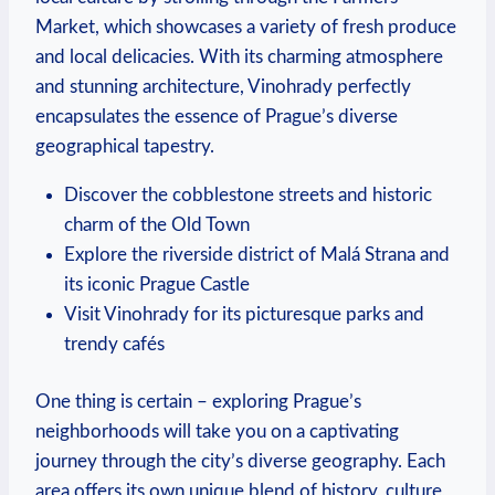
⁣Market, ⁣which showcases​ a variety of ⁣fresh produce
‍and local delicacies. With its charming atmosphere⁣
and stunning architecture, Vinohrady perfectly⁣
encapsulates⁤ the⁣ essence of Prague’s diverse‌
geographical tapestry.
Discover the cobblestone⁢ streets and historic
⁣charm of the ‍Old Town
Explore the riverside district of⁢ Malá Strana and
its ​iconic Prague Castle
Visit ​Vinohrady for​ its picturesque parks and
trendy⁣ cafés
One thing is certain ⁣– exploring ⁤Prague’s
neighborhoods will take you‍ on a captivating
journey through the city’s diverse geography. Each
area ‌offers its own unique​ blend ⁢of history, culture,⁤