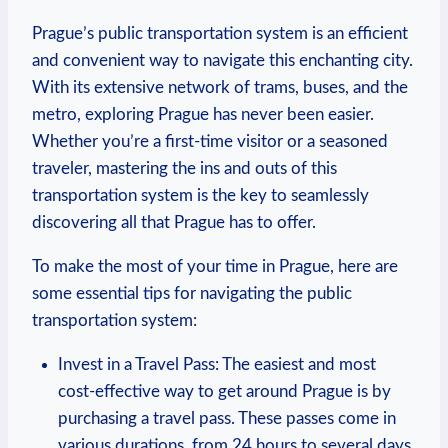
Prague’s public⁤ transportation system is ​an efficient
⁢and ⁤convenient way ⁢to‍ navigate this⁢ enchanting city.
​With ‍its‌ extensive network of trams, buses, and⁢ the⁣
metro, exploring Prague has never been easier.
Whether you’re a first-time⁤ visitor or a seasoned​
traveler,⁤ mastering the ins and ‌outs⁣ of‌ this
transportation⁢ system is the key to ⁣seamlessly
discovering all that Prague has ‌to offer.
To make the ​most‌ of ⁣your time in Prague, here are
some essential tips for navigating the public
⁢transportation ​system:
Invest ⁣in a‌ Travel‌ Pass: The easiest‍ and most
cost-effective way to get around Prague is by
purchasing a⁤ travel​ pass. These passes come in⁢
various durations, from 24 ⁤hours to‌ several days,⁤