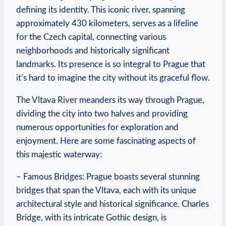
defining its identity. This iconic⁢ river, spanning
approximately 430 kilometers, serves as a lifeline
for the Czech capital, connecting‌ various
neighborhoods and historically significant
landmarks.‍ Its presence is⁣ so integral‌ to Prague that ​
it’s hard ⁤to imagine the city ⁤without‌ its graceful⁢ flow.
The ‌Vltava ⁤River​ meanders⁢ its way through ‌Prague,
dividing⁤ the city into two halves and providing
numerous opportunities ⁤for ​exploration and
enjoyment. Here are‌ some fascinating‌ aspects of
this ⁤majestic ​waterway:
– Famous Bridges: Prague boasts​ several stunning‍
bridges⁤ that span the Vltava, each with‌ its unique
architectural ⁣style⁢ and historical‍ significance. Charles⁤
Bridge, with its intricate Gothic design, is