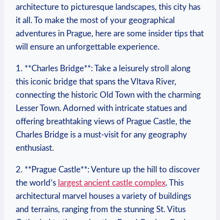
architecture to⁤ picturesque landscapes, this city ⁢has
it all. ​To make ⁤the most of your‌ geographical⁢
adventures in Prague, here are some insider tips that
will ensure an ⁤unforgettable experience.
1. ⁤**Charles Bridge**: Take a leisurely stroll along
this iconic⁣ bridge that spans ⁢the Vltava River,
connecting the historic Old ⁣Town with the ​charming
Lesser Town. Adorned with intricate statues ⁣and
offering breathtaking views ⁢of Prague Castle, the
Charles Bridge ​is⁣ a must-visit for ⁢any geography
enthusiast.
2.⁢ **Prague ⁤Castle**: Venture‌ up the hill to discover
the world’s
largest ancient castle ⁤complex
. This⁢
architectural marvel houses a variety of buildings
and terrains, ranging from the stunning St. ​Vitus‍