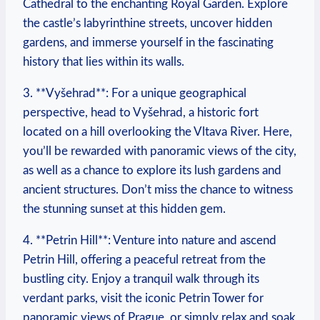
Cathedral to ‍the enchanting Royal​ Garden. Explore
the castle’s​ labyrinthine ​streets, uncover hidden
gardens, and immerse yourself in the fascinating
history that lies within its⁢ walls.
3. **Vyšehrad**: For‍ a unique geographical​
perspective, head​ to ‌Vyšehrad,⁣ a historic fort
located ⁢on a hill overlooking the Vltava‍ River. ​Here,
you’ll be rewarded with panoramic views of the city,
as well ⁢as a‍ chance to‌ explore its lush gardens ⁤and
ancient structures. Don’t miss ‌the chance​ to ​witness
the stunning sunset at this⁢ hidden gem.
4. ⁢**Petrin Hill**: Venture into nature and ‍ascend ​
Petrin Hill, ⁣offering a peaceful ‌retreat from the
bustling ‌city. Enjoy a tranquil⁣ walk through its
verdant ‌parks, visit the iconic Petrin⁢ Tower‌ for‍
panoramic views⁤ of Prague,‌ or​ simply relax⁣ and ‍soak