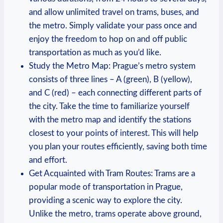
and allow unlimited travel on trams, buses, and
the metro. Simply validate your pass once‌ and
enjoy the freedom to ⁢hop on and off⁣ public
transportation ‍as ⁣much⁢ as you’d ​like.
Study the Metro Map: Prague’s metro system
consists of three ‍lines ⁣– A (green), B⁢ (yellow),
and C (red) – each connecting different parts of
the city. Take the ⁢time to familiarize yourself
with⁢ the metro map and identify the stations‍
closest to your points of interest.‍ This will help
you‌ plan your routes efficiently, saving both time
and effort.
Get Acquainted⁤ with Tram⁢ Routes: Trams‍ are a
popular ⁤mode of ⁣transportation in Prague,
providing a scenic way ‍to⁣ explore the ⁤city.
Unlike the ⁤metro, trams operate above ground,‌