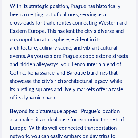
With its strategic position, Prague has historically
been ‌a melting pot of cultures, serving as​ a‍
crossroads ‍for trade routes connecting ⁤Western and
Eastern⁢ Europe.⁤ This ​has lent ​the city a diverse and‍
cosmopolitan atmosphere, evident ‌in its⁤
architecture,‌ culinary ‌scene, and ⁤vibrant‌ cultural
events. As you‌ explore⁢ Prague’s cobblestone ⁤streets
and hidden alleyways, you’ll encounter a blend of
Gothic, ‍Renaissance, ​and Baroque buildings that
showcase the city’s rich ⁤architectural legacy, while
its bustling squares and lively ⁣markets​ offer ⁣a taste‌
of its‍ dynamic charm.
Beyond its picturesque appeal, Prague’s location
also makes it an‍ ideal base for exploring the rest of
Europe. With its well-connected transportation
network, you ⁣can easily embark ⁢on⁣ day trips to