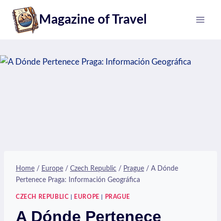
Skip
Magazine of Travel
to
content
Home
/
Europe
/
Czech Republic
/
Prague
/
A Dónde
Pertenece Praga: Información Geográfica
CZECH REPUBLIC
|
EUROPE
|
PRAGUE
A Dónde Pertenece