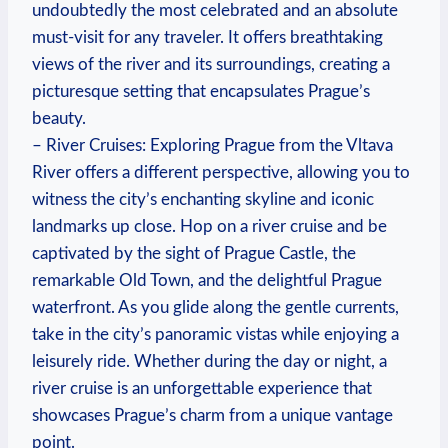
undoubtedly the most ‌celebrated and an absolute
⁢must-visit for any traveler. It offers breathtaking
views ⁢of the river and its surroundings, creating a
⁢picturesque setting that encapsulates Prague’s
beauty.
– River Cruises: Exploring Prague from ⁢the Vltava
River ​offers a different ‌perspective, allowing you to
witness the city’s enchanting⁢ skyline and iconic
landmarks up close. Hop on a river cruise and be
captivated by the sight of‌ Prague ⁣Castle, the
remarkable‍ Old Town, and the delightful Prague ​
waterfront. As you ⁣glide along the gentle‌ currents,
⁢take in the city’s⁣ panoramic vistas while enjoying a‍
leisurely ride. Whether⁢ during the day or‌ night, a ​
river⁢ cruise is ‌an unforgettable experience that
‌showcases Prague’s charm from⁣ a unique ‌vantage
point.