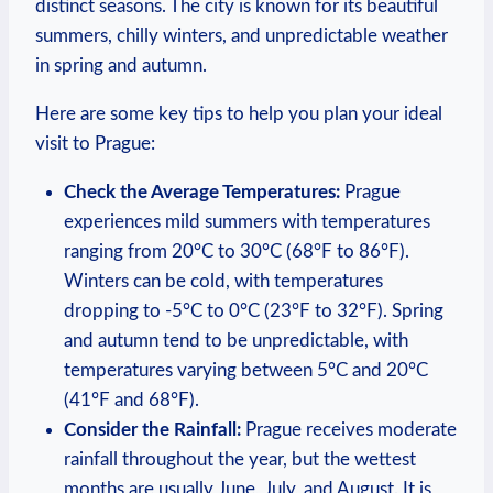
distinct seasons. The city is known for its beautiful
summers, chilly winters, and‍ unpredictable weather
in⁤ spring and autumn.
Here are some key tips to help you plan your ideal
⁣visit to Prague:
Check the​ Average ‌Temperatures:
Prague ​
experiences mild summers with temperatures
ranging​ from ⁢20°C to ​30°C⁢ (68°F ⁣to 86°F).
Winters can ‍be cold, with temperatures
dropping to⁣ -5°C to 0°C (23°F to 32°F). Spring
and autumn tend to be⁢ unpredictable, with⁢
temperatures varying between ⁤5°C and 20°C
(41°F and 68°F).
Consider the Rainfall:
Prague receives moderate
rainfall throughout the year, but the wettest
months are usually June, July, and August.⁣ It is